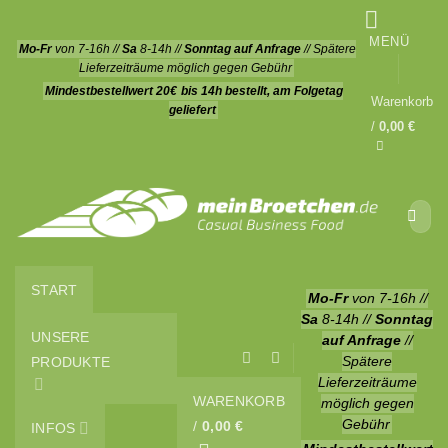
Zum
Inhalt
MENÜ
Mo-Fr
von 7-16h //
Sa
8-14h //
Sonntag auf Anfrage
// Spätere
springen
Lieferzeiträume möglich gegen Gebühr
Mindestbestellwert 20€
bis 14h bestellt, am Folgetag
Warenkorb
geliefert
/
0,00
€
Suche
nach:
START
Mo-Fr
von 7-16h //
Sa
8-14h //
Sonntag
UNSERE
auf Anfrage
//
PRODUKTE
Spätere
Lieferzeiträume
WARENKORB
möglich gegen
Gebühr
/
0,00
€
INFOS