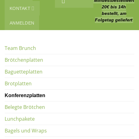
Mindestbestellwert
20€
bis 14h
KONTAKT
bestellt, am
Folgetag geliefert
ANMELDEN
Team Brunch
Brötchenplatten
Baguetteplatten
Brotplatten
Konferenzplatten
Belegte Brötchen
Lunchpakete
Bagels und Wraps