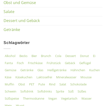
Obst und Gemüse
Salate
Dessert und Gebäck
Getränke
Schlagwörter
Alkohol
Becks
Bier
Brunch
Cola
Dessert
Donut
Ei
Fanta
Fisch
Frischkäse
Frühstück
Gebäck
Geflügel
Gemüse
Getränke
Glas
Heißgetränke
Hähnchen
Kuchen
Käse
Käsekuchen
Laktosefrei
Mineralwasser
Mousse
Muffin
Obst
PET
Pute
Rind
Salat
Schokolade
Schwein
Softdrink
Softdrinks
Sprite
Süß
Süßes
Süßspeise
Thermoskanne
Vegan
Vegetarisch
Wasser
Wein
Wurst