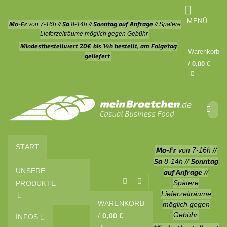
Zum
Inhalt
MENÜ
Mo-Fr
Sa
Sonntag auf Anfrage
von 7-16h //
8-14h //
// Spätere
springen
Lieferzeiträume möglich gegen Gebühr
Mindestbestellwert 20€
bis 14h bestellt, am Folgetag
Warenkorb
geliefert
/
0,00
€
Suche
nach:
START
Mo-Fr
von 7-16h //
Sa
Sonntag
8-14h //
UNSERE
auf Anfrage
//
Spätere
PRODUKTE
Lieferzeiträume
WARENKORB
möglich gegen
Gebühr
/
0,00
€
INFOS