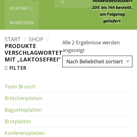
Mindestbestellwert
20€
bis 14h bestellt,
KONTAKT
am Folgetag
geliefert
ANMELDEN
START
/
SHOP
/
Alle 2 Ergebnisse werden
PRODUKTE
Nach
angezeigt
VERSCHLAGWORTET
Beliebtheit
MIT „LAKTOSEFREI“
sortiert
FILTER
Team Brunch
Brötchenplatten
Baguetteplatten
Brotplatten
Konferenzplatten