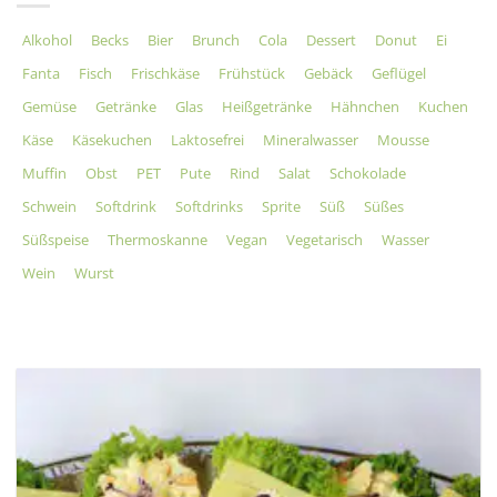
Alkohol
Becks
Bier
Brunch
Cola
Dessert
Donut
Ei
Fanta
Fisch
Frischkäse
Frühstück
Gebäck
Geflügel
Gemüse
Getränke
Glas
Heißgetränke
Hähnchen
Kuchen
Käse
Käsekuchen
Laktosefrei
Mineralwasser
Mousse
Muffin
Obst
PET
Pute
Rind
Salat
Schokolade
Schwein
Softdrink
Softdrinks
Sprite
Süß
Süßes
Süßspeise
Thermoskanne
Vegan
Vegetarisch
Wasser
Wein
Wurst