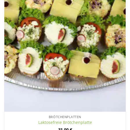
BRÖTCHENPLATTEN
Laktosefreie Brötchenplatte
31,00
€