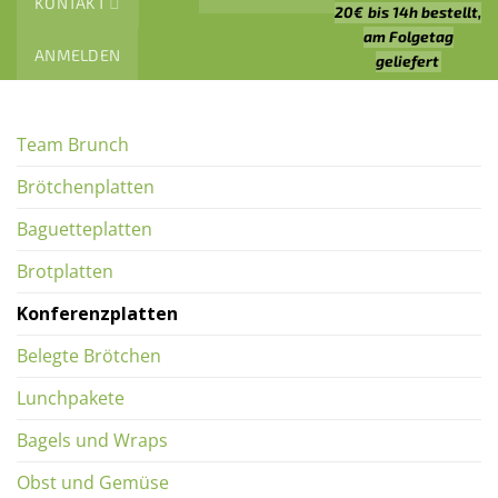
KONTAKT
20€
bis 14h bestellt,
am Folgetag
ANMELDEN
geliefert
Team Brunch
Brötchenplatten
Baguetteplatten
Brotplatten
Konferenzplatten
Belegte Brötchen
Lunchpakete
Bagels und Wraps
Obst und Gemüse