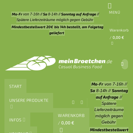
Zum
Inhalt
MENÜ
Mo-Fr
Sa
Sonntag auf Anfrage
von 7-16h //
8-14h //
//
springen
Spätere Lieferzeiträume möglich gegen Gebühr
Mindestbestellwert 20€
bis 14h bestellt, am Folgetag
Warenkorb
geliefert
/
0,00
€
Suche
nach:
Mo-Fr
von 7-16h //
START
Sa
Sonntag
8-14h //
auf Anfrage
//
UNSERE PRODUKTE
Spätere
Lieferzeiträume
WARENKORB
möglich gegen
INFOS
Gebühr
/
0,00
€
Mindestbestellwert