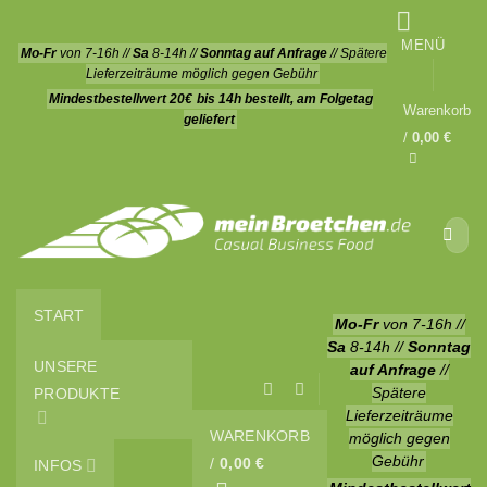
Zum
Inhalt
MENÜ
Mo-Fr
von 7-16h //
Sa
8-14h //
Sonntag auf Anfrage
// Spätere
springen
Lieferzeiträume möglich gegen Gebühr
Mindestbestellwert 20€
bis 14h bestellt, am Folgetag
Warenkorb
geliefert
/
0,00
€
Suche
nach:
START
Mo-Fr
von 7-16h //
Sa
8-14h //
Sonntag
UNSERE
auf Anfrage
//
PRODUKTE
Spätere
Lieferzeiträume
WARENKORB
möglich gegen
Gebühr
/
0,00
€
INFOS