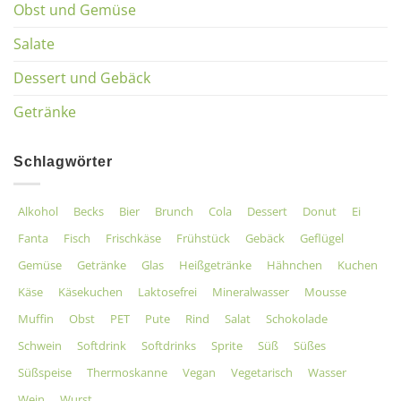
Obst und Gemüse
Salate
Dessert und Gebäck
Getränke
Schlagwörter
Alkohol
Becks
Bier
Brunch
Cola
Dessert
Donut
Ei
Fanta
Fisch
Frischkäse
Frühstück
Gebäck
Geflügel
Gemüse
Getränke
Glas
Heißgetränke
Hähnchen
Kuchen
Käse
Käsekuchen
Laktosefrei
Mineralwasser
Mousse
Muffin
Obst
PET
Pute
Rind
Salat
Schokolade
Schwein
Softdrink
Softdrinks
Sprite
Süß
Süßes
Süßspeise
Thermoskanne
Vegan
Vegetarisch
Wasser
Wein
Wurst