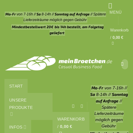
Zum
Inhalt
MENÜ
Mo-Fr
Sa
Sonntag auf Anfrage
von 7-16h //
8-14h //
// Spätere
springen
Lieferzeiträume möglich gegen Gebühr
Mindestbestellwert 20€
bis 14h bestellt, am Folgetag
Warenkorb
geliefert
/
0,00
€
Suche
nach:
START
Mo-Fr
von 7-16h //
Sa
Sonntag
8-14h //
UNSERE
auf Anfrage
//
Spätere
PRODUKTE
Lieferzeiträume
WARENKORB
möglich gegen
Gebühr
/
0,00
€
INFOS