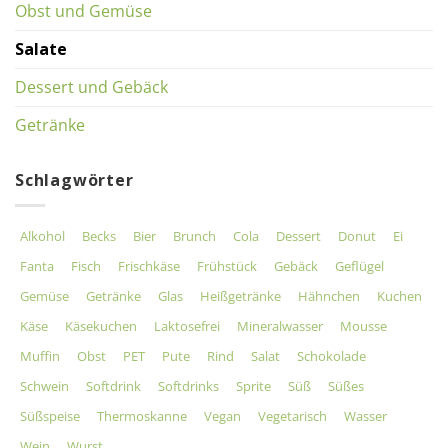
Obst und Gemüse
Salate
Dessert und Gebäck
Getränke
Schlagwörter
Alkohol
Becks
Bier
Brunch
Cola
Dessert
Donut
Ei
Fanta
Fisch
Frischkäse
Frühstück
Gebäck
Geflügel
Gemüse
Getränke
Glas
Heißgetränke
Hähnchen
Kuchen
Käse
Käsekuchen
Laktosefrei
Mineralwasser
Mousse
Muffin
Obst
PET
Pute
Rind
Salat
Schokolade
Schwein
Softdrink
Softdrinks
Sprite
Süß
Süßes
Süßspeise
Thermoskanne
Vegan
Vegetarisch
Wasser
Wein
Wurst