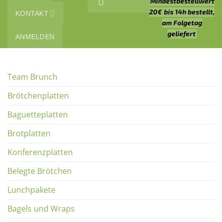
Mindestbestellwert
20€
bis 14h bestellt,
KONTAKT
am Folgetag
geliefert
ANMELDEN
Team Brunch
Brötchenplatten
Baguetteplatten
Brotplatten
Konferenzplatten
Belegte Brötchen
Lunchpakete
Bagels und Wraps