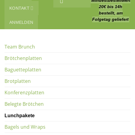
Mindestbestellwert
20€
bis 14h
KONTAKT
bestellt, am
Folgetag geliefert
ANMELDEN
Team Brunch
Brötchenplatten
Baguetteplatten
Brotplatten
Konferenzplatten
Belegte Brötchen
Lunchpakete
Bagels und Wraps