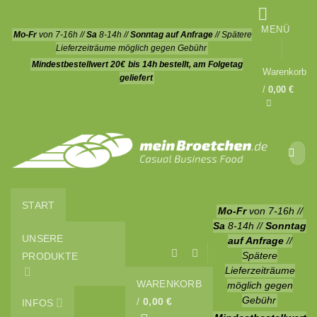
Zum
Inhalt
MENÜ
Mo-Fr
von 7-16h //
Sa
8-14h //
Sonntag auf Anfrage
// Spätere
springen
Lieferzeiträume möglich gegen Gebühr
Mindestbestellwert 20€
bis 14h bestellt, am Folgetag
Warenkorb
geliefert
/
0,00
€
Suche
nach:
START
Mo-Fr
von 7-16h //
Sa
8-14h //
Sonntag
UNSERE
auf Anfrage
//
PRODUKTE
Spätere
Lieferzeiträume
WARENKORB
möglich gegen
Gebühr
/
0,00
€
INFOS