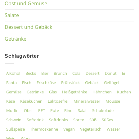
Obst und Gemüse
Salate
Dessert und Gebäck
Getränke
Schlagwörter
Alkohol
Becks
Bier
Brunch
Cola
Dessert
Donut
Ei
Fanta
Fisch
Frischkäse
Frühstück
Gebäck
Geflügel
Gemüse
Getränke
Glas
Heißgetränke
Hähnchen
Kuchen
Käse
Käsekuchen
Laktosefrei
Mineralwasser
Mousse
Muffin
Obst
PET
Pute
Rind
Salat
Schokolade
Schwein
Softdrink
Softdrinks
Sprite
Süß
Süßes
Süßspeise
Thermoskanne
Vegan
Vegetarisch
Wasser
Wein
Wurst