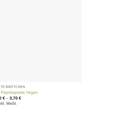
GTE BRÖTCHEN
t Paprikapaste Vegan
10
€
–
3,70
€
xkl. MwSt.