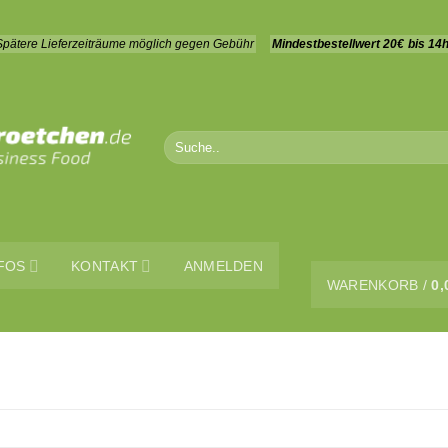
 Spätere Lieferzeiträume möglich gegen Gebühr
Mindestbestellwert 20€
bis 14h
Suchen
nach:
FOS
KONTAKT
ANMELDEN
WARENKORB /
0,