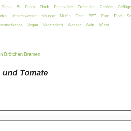
Donut
Ei
Fanta
Fisch
Frischkäse
Frühstück
Gebäck
Geflüge
efrei
Mineralwasser
Mousse
Muffin
Obst
PET
Pute
Rind
Sa
hermoskanne
Vegan
Vegetarisch
Wasser
Wein
Wurst
a und Tomate