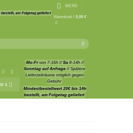
MENÜ
 bestellt, am Folgetag geliefert
Warenkorb /
0,00
€
Mo-Fr
von 7-16h //
Sa
8-14h //
Sonntag auf Anfrage
// Spätere
Lieferzeiträume möglich gegen
Gebühr
00
€
Mindestbestellwert 20€
bis 14h
bestellt, am Folgetag geliefert