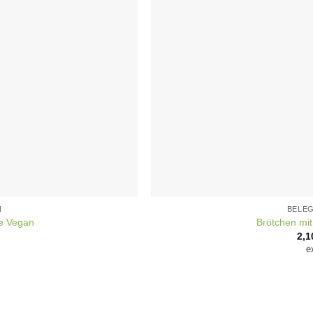
N
BELE
se Vegan
Brötchen mi
2,
e