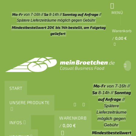
Zum
Inhalt
MENÜ
Mo-Fr
Sa
Sonntag auf Anfrage
von 7-16h //
8-14h //
//
springen
Spätere Lieferzeiträume möglich gegen Gebühr
Mindestbestellwert 20€
bis 14h bestellt, am Folgetag
Warenkorb
geliefert
/
0,00
€
Suche
nach:
Mo-Fr
von 7-16h //
START
Sa
Sonntag
8-14h //
auf Anfrage
//
UNSERE PRODUKTE
Spätere
Lieferzeiträume
WARENKORB
möglich gegen
INFOS
Gebühr
/
0,00
€
Mindestbestellwert