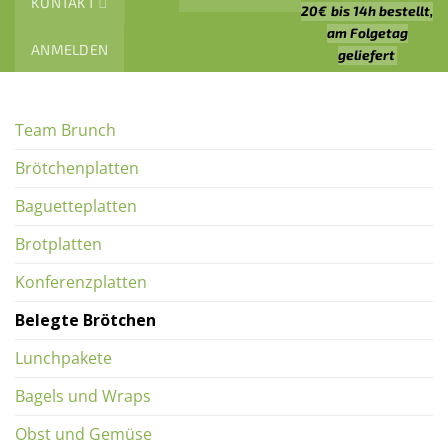
KONTAKT
20€
bis 14h bestellt,
am Folgetag
ANMELDEN
geliefert
Team Brunch
Brötchenplatten
Baguetteplatten
Brotplatten
Konferenzplatten
Belegte Brötchen
Lunchpakete
Bagels und Wraps
Obst und Gemüse