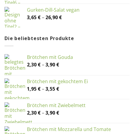
bis
Gurken-Dill-Salat vegan
29,90 €
Preisspanne:
3,65
€
–
26,90
€
3,65 €
bis
26,90 €
Die beliebtesten Produkte
Brötchen mit Gouda
Preisspanne:
2,30
€
–
3,90
€
2,30 €
bis
Brötchen mit gekochtem Ei
3,90 €
Preisspanne:
1,95
€
–
3,55
€
1,95 €
bis
Brötchen mit Zwiebelmett
3,55 €
Preisspanne:
2,30
€
–
3,90
€
2,30 €
bis
Brötchen mit Mozzarella und Tomate
3,90 €