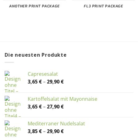
ANOTHER PRINT PACKAGE
FL3 PRINT PACKAGE
Die neuesten Produkte
Capresesalat
Preisspanne:
3,65
€
–
29,90
€
3,65 €
bis
Kartoffelsalat mit Mayonnaise
29,90 €
Preisspanne:
3,65
€
–
27,90
€
3,65 €
bis
Mediterraner Nudelsalat
27,90 €
Preisspanne:
3,85
€
–
29,90
€
3,85 €