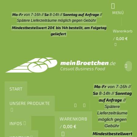
Zum
Inhalt
MENÜ
Mo-Fr
Sa
Sonntag auf Anfrage
von 7-16h //
8-14h //
//
springen
Spätere Lieferzeiträume möglich gegen Gebühr
Mindestbestellwert 20€
bis 14h bestellt, am Folgetag
Warenkorb
geliefert
/
0,00
€
Suche
nach:
Mo-Fr
von 7-16h //
START
Sa
Sonntag
8-14h //
auf Anfrage
//
UNSERE PRODUKTE
Spätere
Lieferzeiträume
WARENKORB
möglich gegen
INFOS
Gebühr
/
0,00
€
Mindestbestellwert